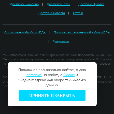
Доставка Билибино
Доставка Певек
Доставка Чукотка
Доставка Сабетта
Статьи
Согласие на обработку ПДн
Политика в отношении обработки ПДн
Документы
Мы используем cookies для сбора обезличенных персональных данных.
Они помогают настраивать рекламу и анализировать трафик. Оставаясь
на сайте, вы соглашаетесь на сбор таких данных. Мы используем
Яндекс.Метрика для сбора технических данных.
Продолжая пользоваться сайтом, я даю
согласие
на работу с
Cookie
и
ООО «ГРУППА КОМПАНИЙ АРКТИКА» ОГРН: 1212900005339, ИНН:
Яндекс.Метрика для сбора технических
2901306799 Адрес: 163046, Архангельская область, г Архангельск, ул
данных.
Карла Маркса, д. 15
ПРИНЯТЬ И ЗАКРЫТЬ
© 2026 АРКТИКА ГРУПП. Все права защищены.