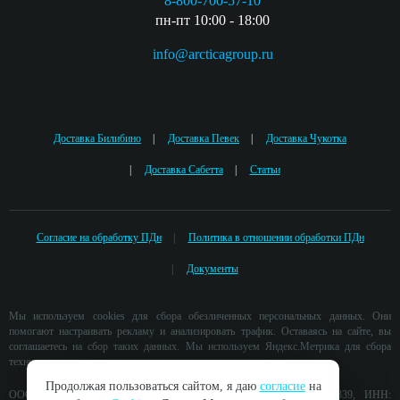
8-800-700-57-10
пн-пт 10:00 - 18:00
info@arcticagroup.ru
Доставка Билибино
Доставка Певек
Доставка Чукотка
Доставка Сабетта
Статьи
Согласие на обработку ПДн
Политика в отношении обработки ПДн
Документы
Мы используем cookies для сбора обезличенных персональных данных. Они
помогают настраивать рекламу и анализировать трафик. Оставаясь на сайте, вы
соглашаетесь на сбор таких данных. Мы используем Яндекс.Метрика для сбора
технических данных.
Продолжая пользоваться сайтом, я даю
согласие
на
ООО «ГРУППА КОМПАНИЙ АРКТИКА» ОГРН: 1212900005339, ИНН: