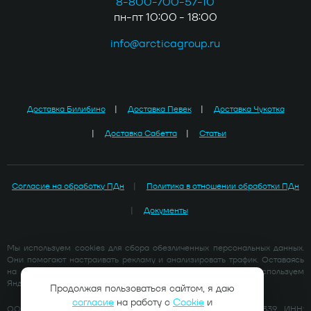
8-800-700-57-10
пн-пт 10:00 - 18:00
info@arcticagroup.ru
Доставка Билибино
Доставка Певек
Доставка Чукотка
Доставка Сабетта
Статьи
Согласие на обработку ПДн
Политика в отношении обработки ПДн
Документы
Мы используем cookies для сбора обезличенных персональных данных.
Они помогают настраивать рекламу и анализировать трафик. Оставаясь
на сайте, вы соглашаетесь на сбор таких данных. Мы используем
Яндекс.Метрика для сбора технических данных.
Продолжая пользоваться сайтом, я даю
согласие
на работу с
Cookie
и
ООО «ГРУППА КОМПАНИЙ АРКТИКА» ОГРН: 1212900005339, ИНН: