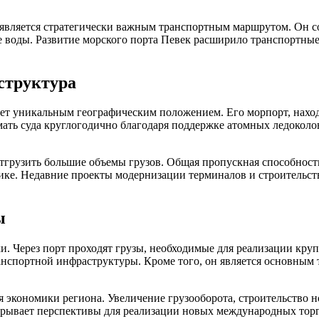
 является стратегически важным транспортным маршрутом. Он с
е воды. Развитие морского порта Певек расширило транспортные
структура
ет уникальным географическим положением. Его морпорт, наход
ать суда круглогодично благодаря поддержке атомных ледоколо
грузить большие объемы грузов. Общая пропускная способность 
ике. Недавние проекты модернизации терминалов и строительст
ы
и. Через порт проходят грузы, необходимые для реализации кр
ранспортной инфраструктуры. Кроме того, он является основны
 экономики региона. Увеличение грузооборота, строительство 
ткрывает перспективы для реализации новых международных тор