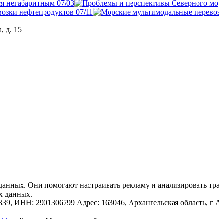
ся негабаритным
07
/
03
возки нефтепродуктов
07
/
11
, д. 15
анных. Они помогают настраивать рекламу и анализировать траф
х данных.
 2901306799 Адрес: 163046, Архангельская область, г Арха