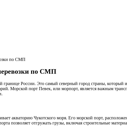
евозки по СМП
оперевозки по СМП
й границе России. Это самый северный город страны, который 
торий. Морской порт Певек, или морпорт, является важным тра
и.
ивает акваторию Чукотского моря. Его морской порт, располож
 порта позволяет отгружать грузы, включая строительные матер