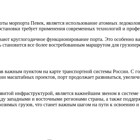
ты морпорта Певек, является использование атомных ледоколов
бстановки требует применения современных технологий и проф
вают круглогодичное функционирование порта. Это особенно ва
 становится все более востребованным маршрутом для грузопер
тав важным пунктом на карте транспортной системы России. С г
ции масштабных проектов, порт продолжает развиваться, увелич
витой инфраструктурой, является важнейшим звеном в системе 
жду западными и восточными регионами страны, а также поддер
озимых грузов, что станет важным шагом на пути к освоению и